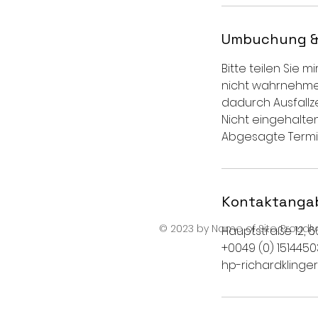
Umbuchung &
Bitte teilen Sie 
nicht wahrnehmen
dadurch Ausfallz
Nicht eingehalte
Abgesagte Termi
Kontaktanga
© 2023 by Name of Site. Proudl
Hauptstraße 12, 
+0049 (0) 151445
hp-richardkling