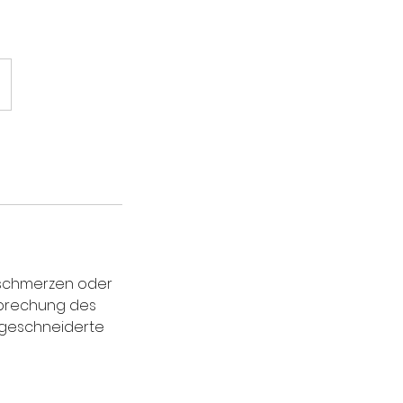
nschmerzen oder
prechung des
ßgeschneiderte