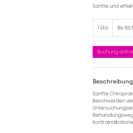
Sanfte und effekt
Bis
60
1 Std.
1
Bis 60 
Min.
120€
S
t
d
Buchung anfr
Beschreibung
Sanfte Chiroprak
Beschwerden des
Untersuchungserg
Behandlungswege.
Kontraindikation