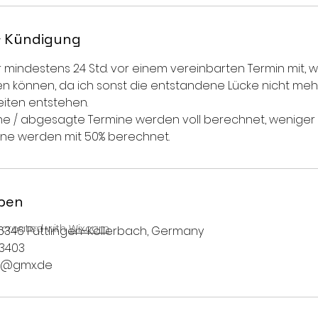
 Kündigung
mir mindestens 24 Std. vor einem vereinbarten Termin mit, 
 können, da ich sonst die entstandene Lücke nicht mehr
eiten entstehen.
ne / abgesagte Termine werden voll berechnet, weniger a
ne werden mit 50% berechnet.
ben
y created with
Wix.com
66346 Püttlingen-Köllerbach, Germany
03403
er@gmx.de